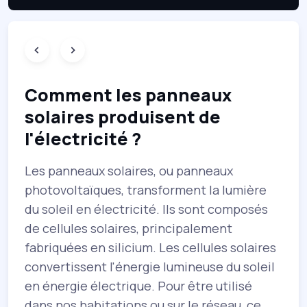
n
Comment les panneaux
solaires produisent de
l'électricité ?
Les panneaux solaires, ou panneaux
E
photovoltaïques, transforment la lumière
d
du soleil en électricité. Ils sont composés
c
de cellules solaires, principalement
p
fabriquées en silicium. Les cellules solaires
convertissent l'énergie lumineuse du soleil
e
en énergie électrique. Pour être utilisé
dans nos habitations ou sur le réseau, ce