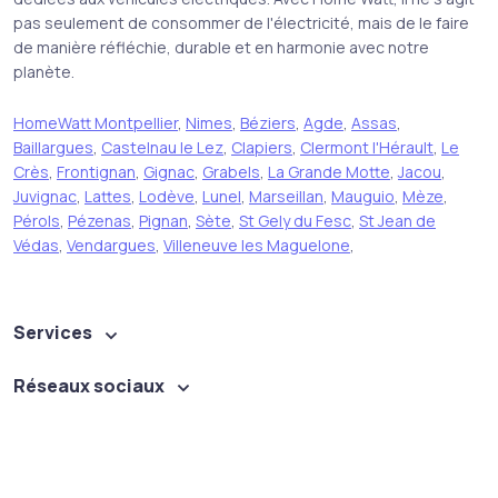
pas seulement de consommer de l'électricité, mais de le faire
de manière réfléchie, durable et en harmonie avec notre
planète.
HomeWatt Montpellier
,
Nimes
,
Béziers
,
Agde
,
Assas
,
Baillargues
,
Castelnau le Lez
,
Clapiers
,
Clermont l'Hérault
,
Le
Crès
,
Frontignan
,
Gignac
,
Grabels
,
La Grande Motte
,
Jacou
,
Juvignac
,
Lattes
,
Lodève
,
Lunel
,
Marseillan
,
Mauguio
,
Mèze
,
Pérols
,
Pézenas
,
Pignan
,
Sète
,
St Gely du Fesc
,
St Jean de
Védas
,
Vendargues
,
Villeneuve les Maguelone
,
Services
Réseaux sociaux