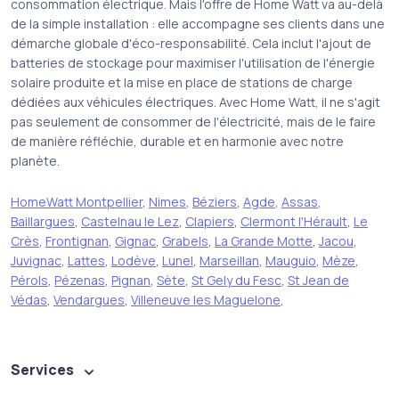
consommation électrique. Mais l'offre de Home Watt va au-delà
de la simple installation : elle accompagne ses clients dans une
démarche globale d'éco-responsabilité. Cela inclut l'ajout de
batteries de stockage pour maximiser l'utilisation de l'énergie
solaire produite et la mise en place de stations de charge
dédiées aux véhicules électriques. Avec Home Watt, il ne s'agit
pas seulement de consommer de l'électricité, mais de le faire
de manière réfléchie, durable et en harmonie avec notre
planète.
HomeWatt Montpellier
,
Nimes
,
Béziers
,
Agde
,
Assas
,
Baillargues
,
Castelnau le Lez
,
Clapiers
,
Clermont l'Hérault
,
Le
Crès
,
Frontignan
,
Gignac
,
Grabels
,
La Grande Motte
,
Jacou
,
Juvignac
,
Lattes
,
Lodève
,
Lunel
,
Marseillan
,
Mauguio
,
Mèze
,
Pérols
,
Pézenas
,
Pignan
,
Sète
,
St Gely du Fesc
,
St Jean de
Védas
,
Vendargues
,
Villeneuve les Maguelone
,
Services