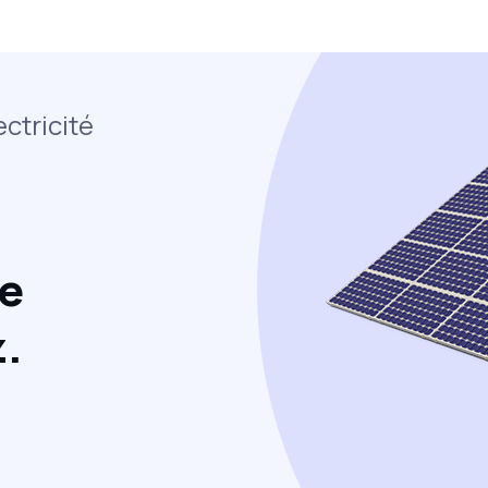
ectricité
ue
.